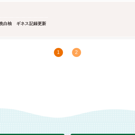
晩白柚 ギネス記録更新
1
2